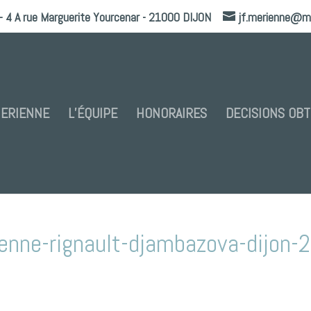
- 4 A rue Marguerite Yourcenar - 21000 DIJON
jf.merienne@m
MERIENNE
L’ÉQUIPE
HONORAIRES
DECISIONS OB
enne-rignault-djambazova-dijon-