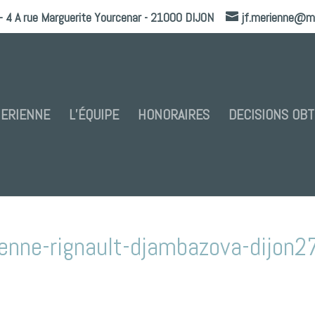
- 4 A rue Marguerite Yourcenar - 21000 DIJON
jf.merienne@m
MERIENNE
L’ÉQUIPE
HONORAIRES
DECISIONS OB
enne-rignault-djambazova-dijon2