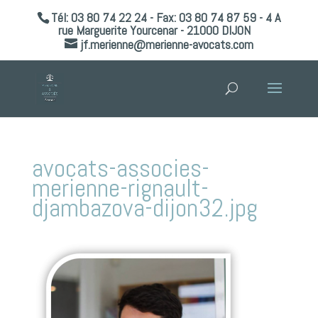
Tél: 03 80 74 22 24 - Fax: 03 80 74 87 59 - 4 A
rue Marguerite Yourcenar - 21000 DIJON
jf.merienne@merienne-avocats.com
avocats-associes-
merienne-rignault-
djambazova-dijon32.jpg